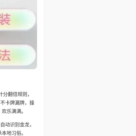
计分翻倍规则，
，不卡牌漏牌，操
，欢乐满满。
器自动识别金龙，
承本地习俗。