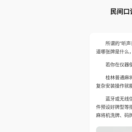
民间口
所谓的"听
道哪张牌是什么
若你在仪器使
桂林普通麻
复杂安装操作就
蓝牙或无线
件预设好牌型等
麻将机洗牌、码