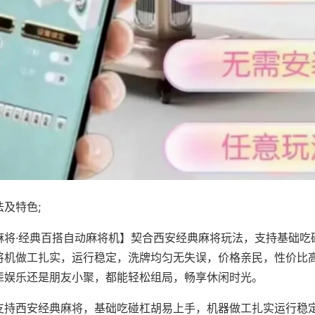
及特色;
麻将·经典百搭自动麻将机】契合西安经典麻将玩法，支持基础吃
将机做工扎实，运行稳定，洗牌均匀无失误，价格亲民，性价比
辈娱乐还是朋友小聚，都能轻松组局，畅享休闲时光。
支持西安经典麻将，基础吃碰杠胡易上手，机器做工扎实运行稳