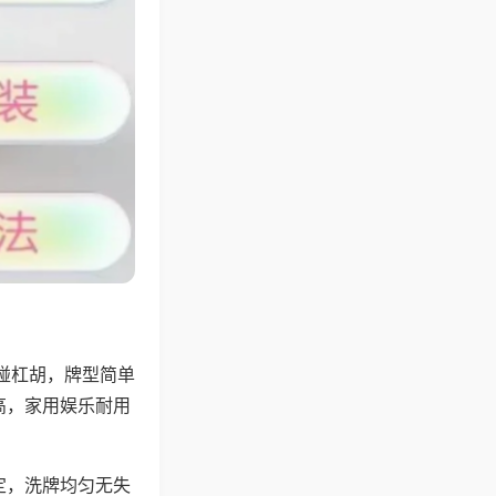
碰杠胡，牌型简单
高，家用娱乐耐用
定，洗牌均匀无失