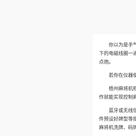
你以为是手
下的电磁线圈一
点炮。
若你在仪器使
梧州麻将机
作就能实现控制
蓝牙或无线
件预设好牌型等
麻将机洗牌、码