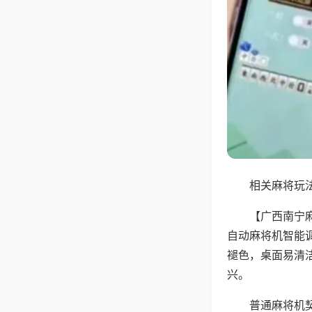
相关麻将玩法
【广西南宁
自动麻将机智能
褪色，桌面易清
兴。
普通麻将机