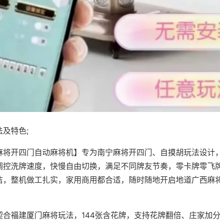
及特色;
麻将开四门自动麻将机】专为南宁麻将开四门、自摸胡玩法设计，
调控洗牌速度，快慢自由切换，满足不同牌友节奏，零卡牌零飞
洁，整机做工扎实，家用商用都合适，随时随地开启地道广西麻
契合福建厦门麻将玩法，144张含花牌，支持花牌翻倍、庄家加