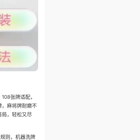
108张牌适配，
牌，麻将牌耐磨不
将局，轻松又尽
分规则，机器洗牌