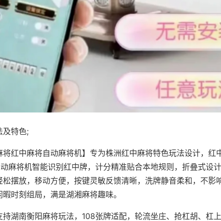
及特色;
麻将红中麻将自动麻将机】专为株洲红中麻将特色玩法设计，红
，自动麻将机智能识别红中牌，计分精准贴合本地规则，折叠式设
轻松摆放，移动方便，按键灵敏反馈清晰，洗牌静音柔和，不影
闲暇时刻组局，满是湖湘麻将趣味。
支持湖南衡阳麻将玩法，108张牌适配，轮流坐庄、抢杠胡、杠