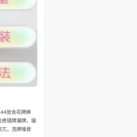
44张含花牌麻
杜绝错牌漏牌，操
突兀，洗牌噪音