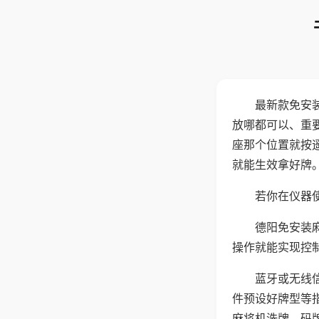
最新款免安
放哪都可以、重要
座那个位置就按
就能生效拿好牌
若你在仪器使
德阳免安装
操作就能实现控
蓝牙或无线
件预设好牌型等
麻将机洗牌、码