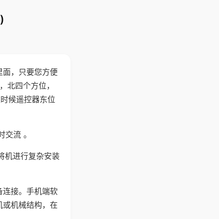
)
里面，只要您方便
西，北四个方位，
这时候遥控器东位
时交流 。
将机进行复杂安装
备连接。手机端软
机或机械结构，在