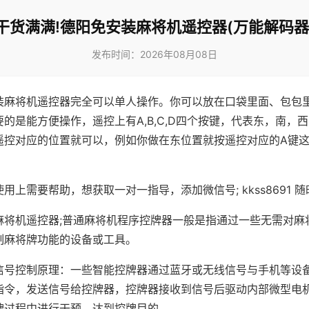
干货满满!德阳免安装麻将机遥控器(万能解码器
发布时间：2026年08月08日
装麻将机遥控器完全可以单人操作。你可以放在口袋里面、包包
的是能方便操作，遥控上有A,B,C,D四个按键，代表东，南，
遥控对应的位置就可以，例如你做在东位置就按遥控对应的A键
。
用上需要帮助，想获取一对一指导，添加微信号; kkss8691 随
麻将机遥控器;普通麻将机程序控牌器一般是指通过一些无需对麻
制麻将牌功能的设备或工具。
信号控制原理：一些智能控牌器通过蓝牙或无线信号与手机等设
指令，发送信号给控牌器，控牌器接收到信号后驱动内部微型电
牌过程中进行干预，达到控牌目的。