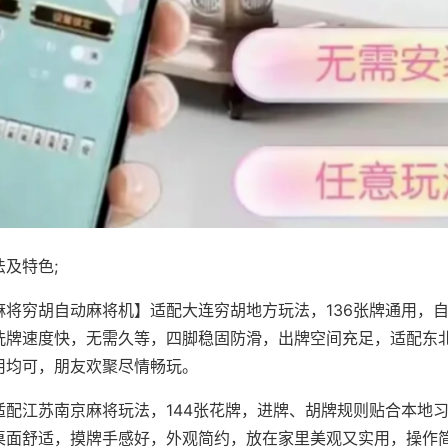
及特色;
麻将穷胡自动麻将机】适配大连穷胡地方玩法，136张牌通用，
洗牌速度快，无需久等，四脚稳固防滑，出牌空间充足，适配东
用均可，朋友欢聚尽情畅玩。
适配江苏南京麻将玩法，144张花牌，进牌、胡牌规则贴合本地
桌面舒适，摸牌手感好，外观简约，放在家里美观又实用，操作