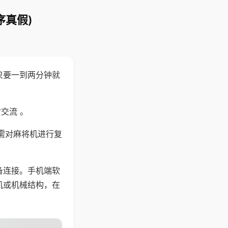
序真假)
只要一到两分钟就
。
交流 。
需对麻将机进行复
备连接。手机端软
机或机械结构，在