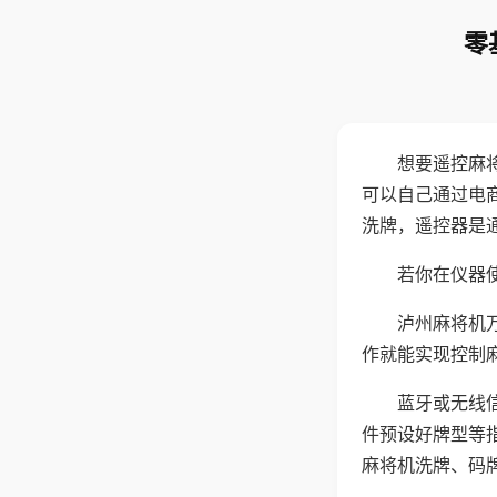
零
想要遥控麻
可以自己通过电
洗牌，遥控器是
若你在仪器使
泸州麻将机
作就能实现控制
蓝牙或无线
件预设好牌型等
麻将机洗牌、码