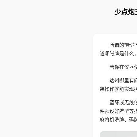
少点炮
所谓的"听
道哪张牌是什么
若你在仪器使
达州哪里有
装操作就能实现
蓝牙或无线
件预设好牌型等
麻将机洗牌、码