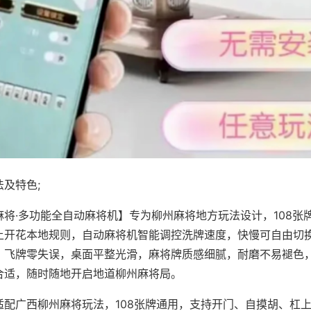
及特色;
麻将·多功能全自动麻将机】专为柳州麻将地方玩法设计，108张
上开花本地规则，自动麻将机智能调控洗牌速度，快慢可自由切
、飞牌零失误，桌面平整光滑，麻将牌质感细腻，耐磨不易褪色
合适，随时随地开启地道柳州麻将局。
适配广西柳州麻将玩法，108张牌通用，支持开门、自摸胡、杠