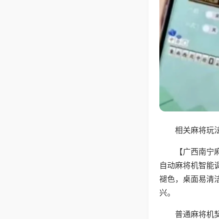
相关麻将玩法
【广西南宁
自动麻将机智能
褪色，桌面易清
兴。
普通麻将机