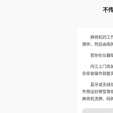
不传
麻将机的工
搅拌，然后由吸
若你在仪器使
内江上门改
杂安装操作就能
蓝牙或无线
件预设好牌型等
麻将机洗牌、码