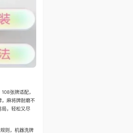
108张牌适配，
牌，麻将牌耐磨不
将局，轻松又尽
分规则，机器洗牌