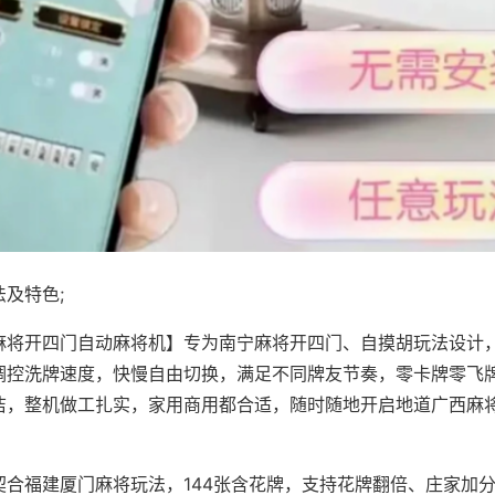
及特色;
麻将开四门自动麻将机】专为南宁麻将开四门、自摸胡玩法设计，
调控洗牌速度，快慢自由切换，满足不同牌友节奏，零卡牌零飞
洁，整机做工扎实，家用商用都合适，随时随地开启地道广西麻
契合福建厦门麻将玩法，144张含花牌，支持花牌翻倍、庄家加