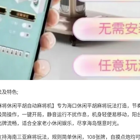
及特色;
麻将休闲平胡自动麻将机】专为海口休闲平胡麻将玩法打造，节
极简操作，一键开局，静音运行不扰作息，机身轻便易移动，阳
出牌流畅，适合全家老小休闲娱乐，尽享海岛惬意时光。
支持海南三亚麻将玩法，规则简单休闲，108张牌，自摸点炮均