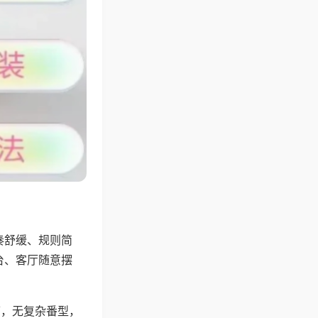
奏舒缓、规则简
台、客厅随意摆
可，无复杂番型，