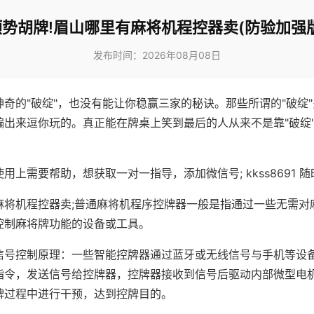
顺势胡牌!眉山哪里有麻将机程控器卖(防验加强版
发布时间：2026年08月08日
神奇的"破绽"，也没有能让你稳赢三家的秘诀。那些所谓的"破绽
编出来逗你玩的。真正能在牌桌上笑到最后的人从来不是靠"破绽
用上需要帮助，想获取一对一指导，添加微信号; kkss8691 随
麻将机程控器卖;普通麻将机程序控牌器一般是指通过一些无需对
控制麻将牌功能的设备或工具。
信号控制原理：一些智能控牌器通过蓝牙或无线信号与手机等设
指令，发送信号给控牌器，控牌器接收到信号后驱动内部微型电
牌过程中进行干预，达到控牌目的。