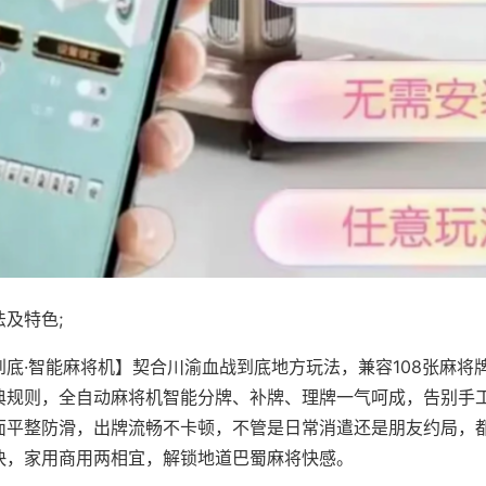
及特色;
到底·智能麻将机】契合川渝血战到底地方玩法，兼容108张麻将
典规则，全自动麻将机智能分牌、补牌、理牌一气呵成，告别手
面平整防滑，出牌流畅不卡顿，不管是日常消遣还是朋友约局，
快，家用商用两相宜，解锁地道巴蜀麻将快感。