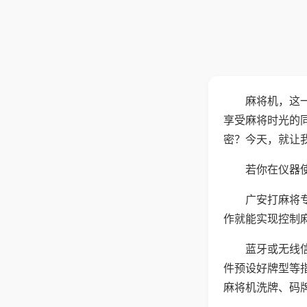
麻将机，这
享受麻将时光的
密？今天，就让
若你在仪器使
广安打麻将
作就能实现控制
蓝牙或无线
件预设好牌型等
麻将机洗牌、码