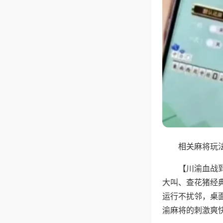
相关麻将玩法
【川渝血战
大叫、查花猪经
运行不扰邻，桌
渝麻将的刺激爽