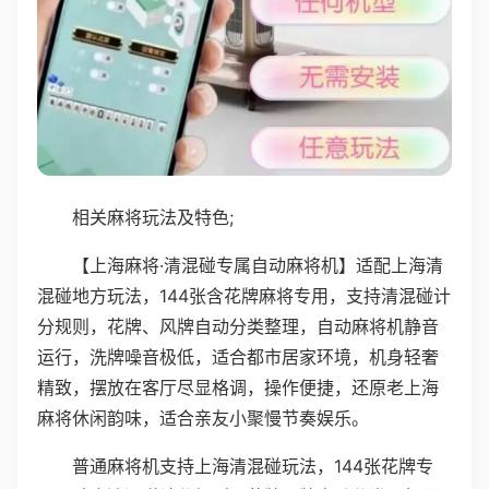
相关麻将玩法及特色;
【上海麻将·清混碰专属自动麻将机】适配上海清
混碰地方玩法，144张含花牌麻将专用，支持清混碰计
分规则，花牌、风牌自动分类整理，自动麻将机静音
运行，洗牌噪音极低，适合都市居家环境，机身轻奢
精致，摆放在客厅尽显格调，操作便捷，还原老上海
麻将休闲韵味，适合亲友小聚慢节奏娱乐。
普通麻将机支持上海清混碰玩法，144张花牌专