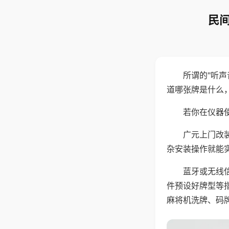
民间
所谓的"听
道哪张牌是什么
若你在仪器使
广元上门改
杂安装操作就能
蓝牙或无线
件预设好牌型等
麻将机洗牌、码