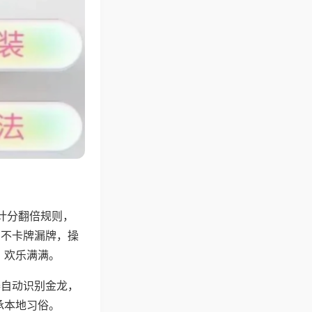
计分翻倍规则，
，不卡牌漏牌，操
，欢乐满满。
器自动识别金龙，
承本地习俗。