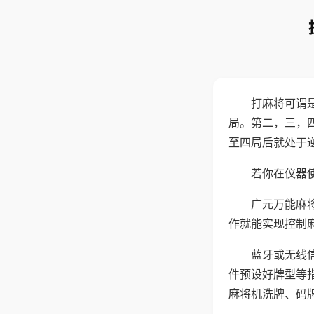
打麻将可谓
局。第二，三，
至四局后就处于
若你在仪器使
广元万能麻
作就能实现控制
蓝牙或无线
件预设好牌型等
麻将机洗牌、码