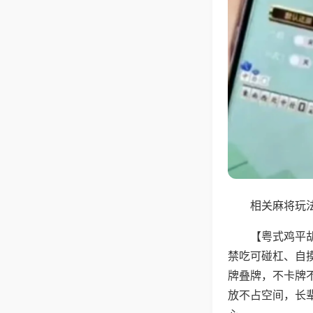
相关麻将玩法
【粤式鸡平
禁吃可碰杠、自
牌叠牌，不卡牌
放不占空间，长