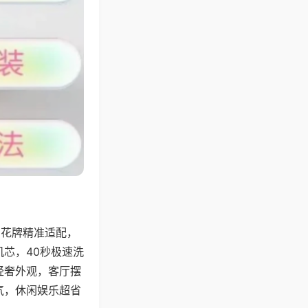
字花牌精准适配，
芯，40秒极速洗
轻奢外观，客厅摆
气，休闲娱乐超省