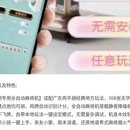
及特色;
胡专用全自动麻将机】适配广东鸡平胡经典地方玩法，108张无
摸点炮均可胡，鸡牌自动识别计分，全自动麻将机搭载静音降噪机
不飞牌，自带本地玩法一键设定模式，无需复杂调试，机身木纹
辈小孩一键上手，亲友小聚、周末消遣，还原地道粤式麻将烟火