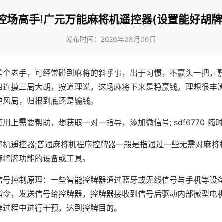
控场高手!广元万能麻将机遥控器(设置能好胡牌
发布时间：2026年08月06日
是个老手，可经常碰到麻将的斜乎事，出于习惯，不赢头一把，
四连摸三局大胡，按道理说，这场麻将下来是稳赢钱。理想很丰
逆风局，归根到底还是输钱。
用上需要帮助，想获取一对一指导，添加微信号; sdf6770 随时
将机遥控器;普通麻将机程序控牌器一般是指通过一些无需对麻将
麻将牌功能的设备或工具。
信号控制原理：一些智能控牌器通过蓝牙或无线信号与手机等设
指令，发送信号给控牌器，控牌器接收到信号后驱动内部微型电
牌过程中进行干预，达到控牌目的。