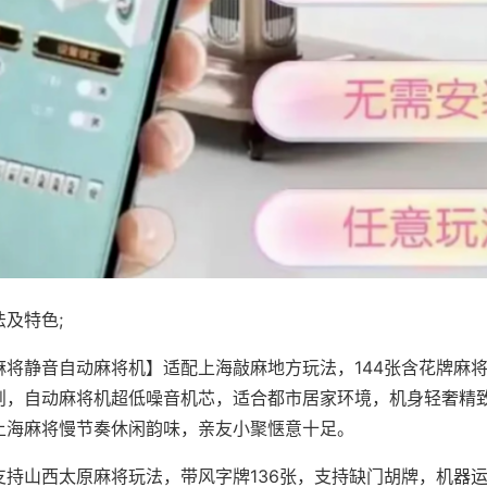
及特色;
麻将静音自动麻将机】适配上海敲麻地方玩法，144张含花牌麻
则，自动麻将机超低噪音机芯，适合都市居家环境，机身轻奢精
上海麻将慢节奏休闲韵味，亲友小聚惬意十足。
支持山西太原麻将玩法，带风字牌136张，支持缺门胡牌，机器