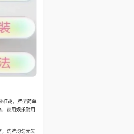
碰杠胡，牌型简单
高，家用娱乐耐用
定，洗牌均匀无失