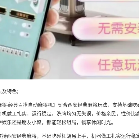
及特色;
麻将·经典百搭自动麻将机】契合西安经典麻将玩法，支持基础吃
将机做工扎实，运行稳定，洗牌均匀无失误，价格亲民，性价比
辈娱乐还是朋友小聚，都能轻松组局，畅享休闲时光。
支持西安经典麻将，基础吃碰杠胡易上手，机器做工扎实运行稳