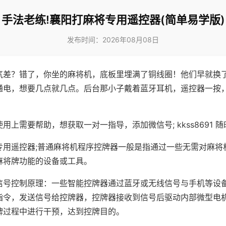
手法老练!襄阳打麻将专用遥控器(简单易学版)
发布时间：2026年08月08日
气差？错了，你坐的麻将机，底板里埋满了铜线圈！他们早就换
通电，想要几点就几点。后台那小子戴着蓝牙耳机，遥控器一按
用上需要帮助，想获取一对一指导，添加微信号; kkss8691 随
专用遥控器;普通麻将机程序控牌器一般是指通过一些无需对麻将
麻将牌功能的设备或工具。
信号控制原理：一些智能控牌器通过蓝牙或无线信号与手机等设
指令，发送信号给控牌器，控牌器接收到信号后驱动内部微型电
牌过程中进行干预，达到控牌目的。