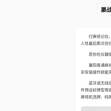
屡战
打麻将记住
人性最后那点信
若你在仪器使
襄阳普通麻
杂安装操作就能
蓝牙或无线
件预设好牌型等
麻将机洗牌、码