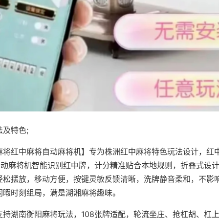
及特色;
麻将红中麻将自动麻将机】专为株洲红中麻将特色玩法设计，红
，自动麻将机智能识别红中牌，计分精准贴合本地规则，折叠式设
轻松摆放，移动方便，按键灵敏反馈清晰，洗牌静音柔和，不影
闲暇时刻组局，满是湖湘麻将趣味。
支持湖南衡阳麻将玩法，108张牌适配，轮流坐庄、抢杠胡、杠