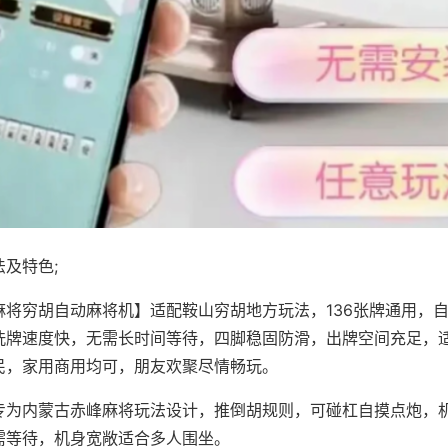
及特色;
麻将穷胡自动麻将机】适配鞍山穷胡地方玩法，136张牌通用，
洗牌速度快，无需长时间等待，四脚稳固防滑，出牌空间充足，
民，家用商用均可，朋友欢聚尽情畅玩。
专为内蒙古赤峰麻将玩法设计，推倒胡规则，可碰杠自摸点炮，
需等待，机身宽敞适合多人围坐。