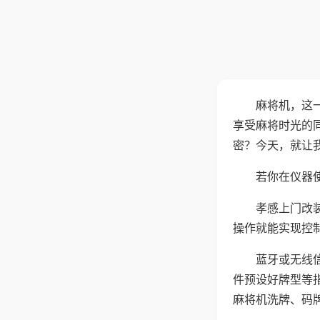
麻将机，这
享受麻将时光的
密？今天，就让
若你在仪器使
孝感上门改
操作就能实现控
蓝牙或无线
件预设好牌型等
麻将机洗牌、码