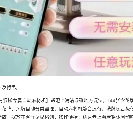
及特色;
·清混碰专属自动麻将机】适配上海清混碰地方玩法，144张含花
，花牌、风牌自动分类整理，自动麻将机静音运行，洗牌噪音极
精致，摆放在客厅尽显格调，操作便捷，还原老上海麻将休闲韵