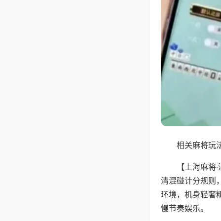
相关麻将玩法
【上海麻将
清混碰计分规则
环境，机身轻奢
慢节奏娱乐。