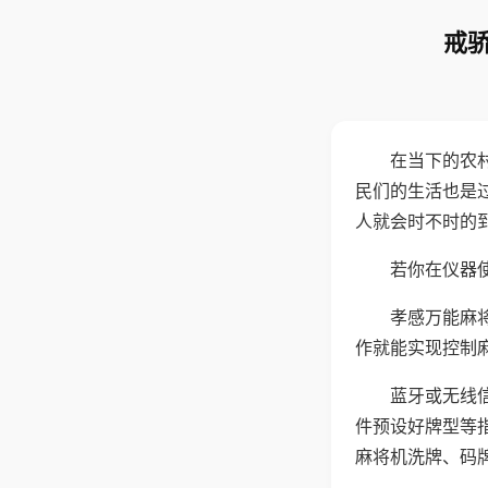
戒骄
在当下的农
民们的生活也是
人就会时不时的
若你在仪器使
孝感万能麻
作就能实现控制
蓝牙或无线
件预设好牌型等
麻将机洗牌、码