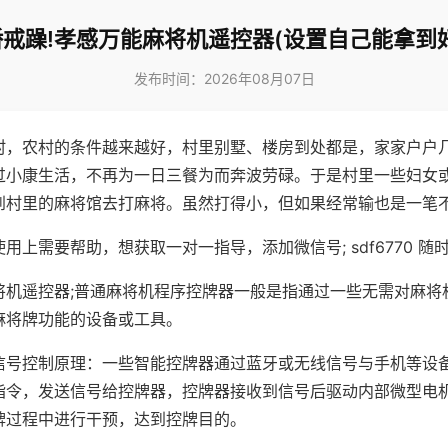
戒躁!孝感万能麻将机遥控器(设置自己能拿到
发布时间：2026年08月07日
村，农村的条件越来越好，村里别墅、楼房到处都是，家家户户
过小康生活，不再为一日三餐为而奔波劳碌。于是村里一些妇女
到村里的麻将馆去打麻将。虽然打得小，但如果经常输也是一笔
用上需要帮助，想获取一对一指导，添加微信号; sdf6770 随时
将机遥控器;普通麻将机程序控牌器一般是指通过一些无需对麻将
麻将牌功能的设备或工具。
信号控制原理：一些智能控牌器通过蓝牙或无线信号与手机等设
指令，发送信号给控牌器，控牌器接收到信号后驱动内部微型电
牌过程中进行干预，达到控牌目的。