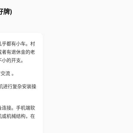
好牌)
几乎都有小车。村
或者有退休金的老
不小的开支。
交流 。
机进行复杂安装操
备连接。手机端软
机或机械结构，在