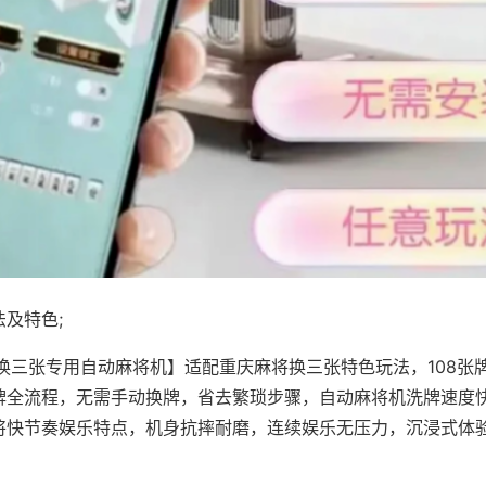
及特色;
·换三张专用自动麻将机】适配重庆麻将换三张特色玩法，108张
牌全流程，无需手动换牌，省去繁琐步骤，自动麻将机洗牌速度
将快节奏娱乐特点，机身抗摔耐磨，连续娱乐无压力，沉浸式体