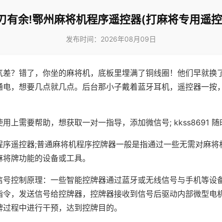
刃有余!鄂州麻将机程序遥控器(打麻将专用遥控
发布时间：2026年08月09日
气差？错了，你坐的麻将机，底板里埋满了铜线圈！他们早就换
通电，想要几点就几点。后台那小子戴着蓝牙耳机，遥控器一按
用上需要帮助，想获取一对一指导，添加微信号; kkss8691 随
程序遥控器;普通麻将机程序控牌器一般是指通过一些无需对麻将
麻将牌功能的设备或工具。
信号控制原理：一些智能控牌器通过蓝牙或无线信号与手机等设
指令，发送信号给控牌器，控牌器接收到信号后驱动内部微型电
牌过程中进行干预，达到控牌目的。