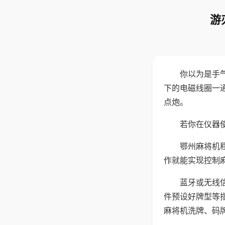
游
你以为是手
下的电磁线圈一
点炮。
若你在仪器使
鄂州麻将机
作就能实现控制
蓝牙或无线
件预设好牌型等
麻将机洗牌、码