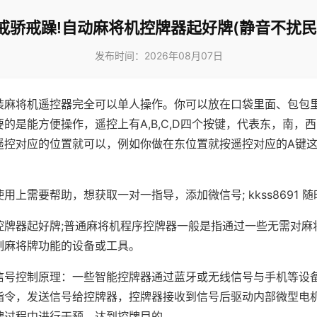
戒骄戒躁!自动麻将机控牌器起好牌(静音不扰民
发布时间：2026年08月07日
装麻将机遥控器完全可以单人操作。你可以放在口袋里面、包包
的是能方便操作，遥控上有A,B,C,D四个按键，代表东，南，
遥控对应的位置就可以，例如你做在东位置就按遥控对应的A键
。
用上需要帮助，想获取一对一指导，添加微信号; kkss8691 随
控牌器起好牌;普通麻将机程序控牌器一般是指通过一些无需对麻
制麻将牌功能的设备或工具。
信号控制原理：一些智能控牌器通过蓝牙或无线信号与手机等设
指令，发送信号给控牌器，控牌器接收到信号后驱动内部微型电
牌过程中进行干预，达到控牌目的。