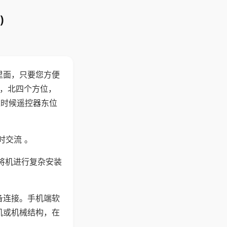
)
里面，只要您方便
西，北四个方位，
这时候遥控器东位
时交流 。
将机进行复杂安装
备连接。手机端软
机或机械结构，在