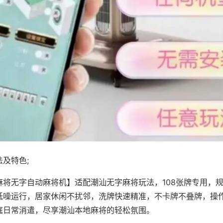
及特色;
麻将无字自动麻将机】适配潮汕无字麻将玩法，108张牌专用，
低噪运行，居家休闲不扰邻，洗牌快速精准，不卡牌不叠牌，操
庭日常消遣，尽享潮汕本地麻将的轻松氛围。