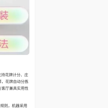
支持花牌计分、庄
邻，花牌自动分拣
在客厅兼具实用性
倍规则，机器采用