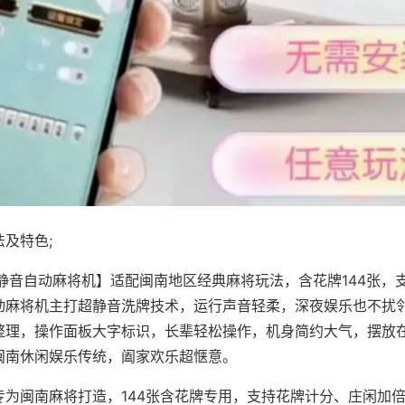
及特色;
·静音自动麻将机】适配闽南地区经典麻将玩法，含花牌144张，
动麻将机主打超静音洗牌技术，运行声音轻柔，深夜娱乐也不扰
整理，操作面板大字标识，长辈轻松操作，机身简约大气，摆放
闽南休闲娱乐传统，阖家欢乐超惬意。
专为闽南麻将打造，144张含花牌专用，支持花牌计分、庄闲加