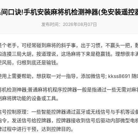
民间口诀!手机安装麻将机检测神器(免安装遥控器
发布时间：2026年08月07日
是个老手，可经常碰到麻将的斜乎事，出于习惯，不赢头一把，
四连摸三局大胡，按道理说，这场麻将下来是稳赢钱。理想很丰
逆风局，归根到底还是输钱。
用上需要帮助，想获取一对一指导，添加微信号; kkss8691 随
将机检测神器;普通麻将机程序控牌器一般是指通过一些无需对麻
制麻将牌功能的设备或工具。
信号控制原理：一些智能控牌器通过蓝牙或无线信号与手机等设
指令，发送信号给控牌器，控牌器接收到信号后驱动内部微型电
牌过程中进行干预，达到控牌目的。