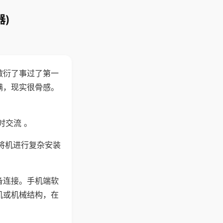
)
敷衍了事过了第一
满，现实很骨感。
时交流 。
将机进行复杂安装
备连接。手机端软
机或机械结构，在