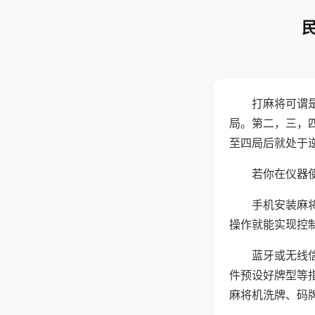
打麻将可谓
局。第二，三，
至四局后就处于
若你在仪器使
手机安装麻
操作就能实现控
蓝牙或无线
件预设好牌型等
麻将机洗牌、码