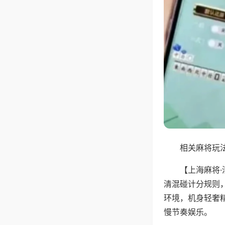
相关麻将玩法
【上海麻将
清混碰计分规则
环境，机身轻奢
慢节奏娱乐。