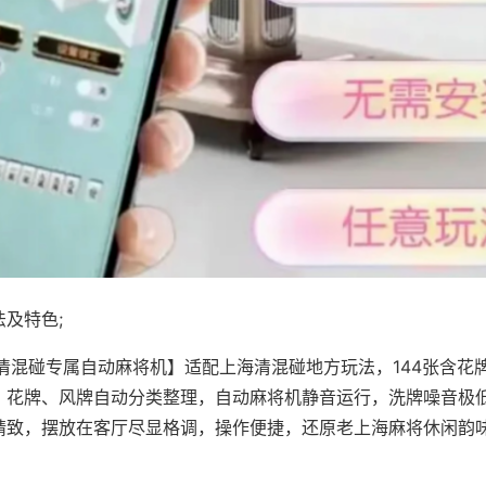
及特色;
·清混碰专属自动麻将机】适配上海清混碰地方玩法，144张含花
，花牌、风牌自动分类整理，自动麻将机静音运行，洗牌噪音极
精致，摆放在客厅尽显格调，操作便捷，还原老上海麻将休闲韵