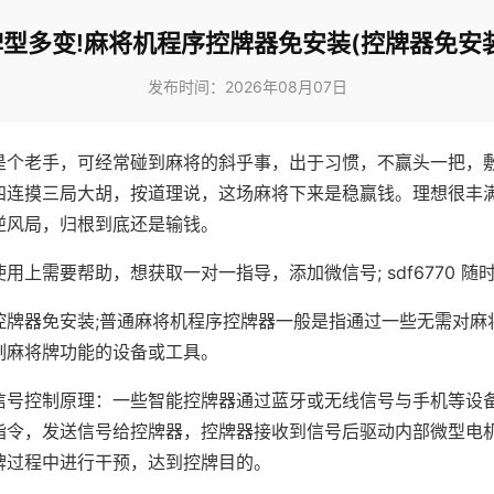
牌型多变!麻将机程序控牌器免安装(控牌器免安装
发布时间：2026年08月07日
是个老手，可经常碰到麻将的斜乎事，出于习惯，不赢头一把，
四连摸三局大胡，按道理说，这场麻将下来是稳赢钱。理想很丰
逆风局，归根到底还是输钱。
用上需要帮助，想获取一对一指导，添加微信号; sdf6770 随时
控牌器免安装;普通麻将机程序控牌器一般是指通过一些无需对麻
制麻将牌功能的设备或工具。
信号控制原理：一些智能控牌器通过蓝牙或无线信号与手机等设
指令，发送信号给控牌器，控牌器接收到信号后驱动内部微型电
牌过程中进行干预，达到控牌目的。