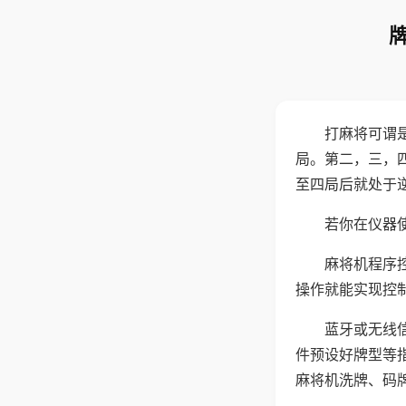
打麻将可谓
局。第二，三，
至四局后就处于
若你在仪器使
麻将机程序
操作就能实现控
蓝牙或无线
件预设好牌型等
麻将机洗牌、码