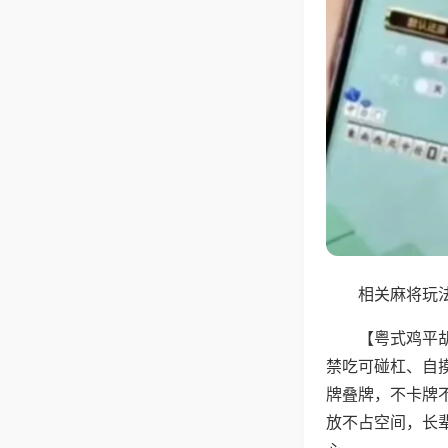
相关麻将玩法
【粤式鸡平
禁吃可碰杠、自
牌叠牌，不卡牌
放不占空间，长