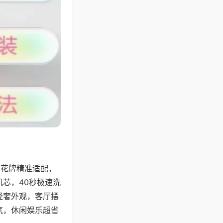
字花牌精准适配，
芯，40秒极速洗
轻奢外观，客厅摆
气，休闲娱乐超省