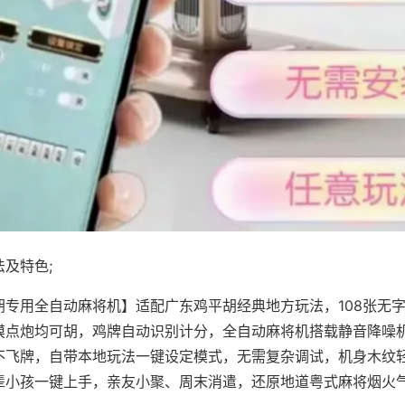
及特色;
胡专用全自动麻将机】适配广东鸡平胡经典地方玩法，108张无
摸点炮均可胡，鸡牌自动识别计分，全自动麻将机搭载静音降噪机
不飞牌，自带本地玩法一键设定模式，无需复杂调试，机身木纹
辈小孩一键上手，亲友小聚、周末消遣，还原地道粤式麻将烟火