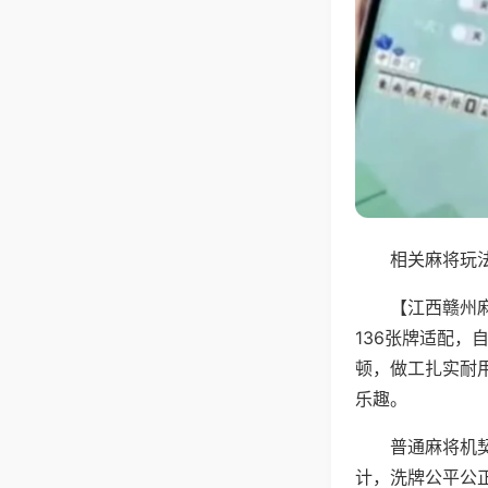
相关麻将玩法
【江西赣州
136张牌适配
顿，做工扎实耐
乐趣。
普通麻将机
计，洗牌公平公