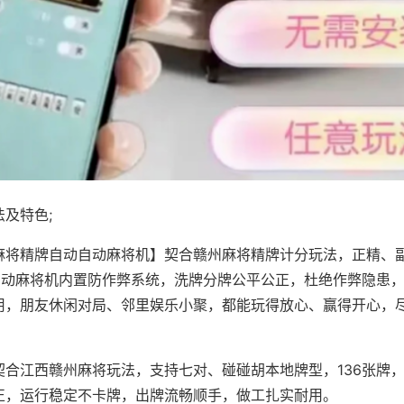
及特色;
麻将精牌自动自动麻将机】契合赣州麻将精牌计分玩法，正精、
，自动麻将机内置防作弊系统，洗牌分牌公平公正，杜绝作弊隐患
用，朋友休闲对局、邻里娱乐小聚，都能玩得放心、赢得开心，
契合江西赣州麻将玩法，支持七对、碰碰胡本地牌型，136张牌
正，运行稳定不卡牌，出牌流畅顺手，做工扎实耐用。