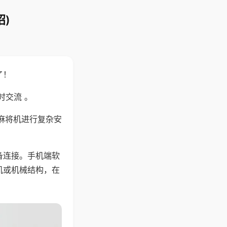
)
了！
时交流 。
麻将机进行复杂安
备连接。手机端软
机或机械结构，在