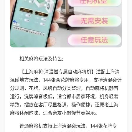
相关麻将玩法及特色;
【上海麻将·清混碰专属自动麻将机】适配上海清
混碰地方玩法，144张含花牌麻将专用，支持清混碰计
分规则，花牌、风牌自动分类整理，自动麻将机静音
运行，洗牌噪音极低，适合都市居家环境，机身轻奢
精致，摆放在客厅尽显格调，操作便捷，还原老上海
麻将休闲韵味，适合亲友小聚慢节奏娱乐。
普通麻将机支持上海清混碰玩法，144张花牌专