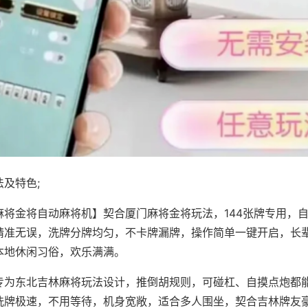
及特色;
麻将金将自动麻将机】契合厦门麻将金将玩法，144张牌专用，
精准无误，洗牌分牌均匀，不卡牌漏牌，操作简单一键开启，长
本地休闲习俗，欢乐满满。
专为东北吉林麻将玩法设计，推倒胡规则，可碰杠、自摸点炮都
洗牌极速，不用等待，机身宽敞，适合多人围坐，契合吉林牌友