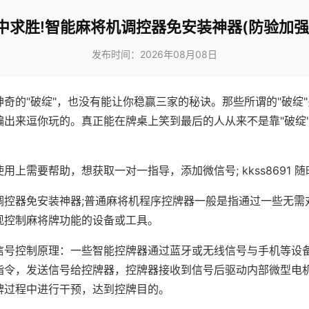
中求胜!智能麻将机调控器免安装神器(防验加强
发布时间：2026年08月08日
神奇的"破绽"，也没有能让你稳赢三家的秘诀。那些所谓的"破绽
编出来逗你玩的。真正能在牌桌上笑到最后的人从来不是靠"破绽
用上需要帮助，想获取一对一指导，添加微信号; kkss8691 随
调控器免安装神器;普通麻将机程序控牌器一般是指通过一些无需
现控制麻将牌功能的设备或工具。
信号控制原理：一些智能控牌器通过蓝牙或无线信号与手机等设
指令，发送信号给控牌器，控牌器接收到信号后驱动内部微型电
牌过程中进行干预，达到控牌目的。