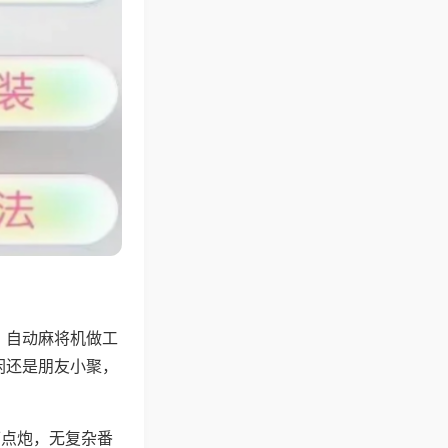
，自动麻将机做工
闲还是朋友小聚，
可点炮，无复杂番