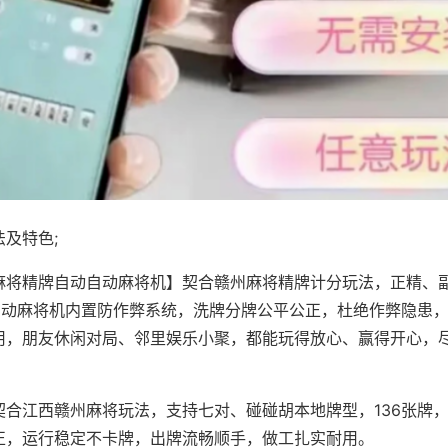
及特色;
麻将精牌自动自动麻将机】契合赣州麻将精牌计分玩法，正精、
，自动麻将机内置防作弊系统，洗牌分牌公平公正，杜绝作弊隐患
用，朋友休闲对局、邻里娱乐小聚，都能玩得放心、赢得开心，
契合江西赣州麻将玩法，支持七对、碰碰胡本地牌型，136张牌
正，运行稳定不卡牌，出牌流畅顺手，做工扎实耐用。