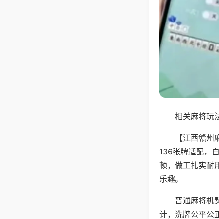
相关麻将玩法
【江西赣州
136张牌适配
顿，做工扎实耐
乐趣。
普通麻将机
计，洗牌公平公