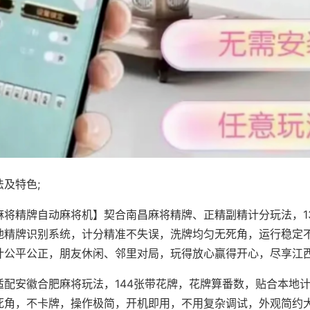
及特色;
麻将精牌自动麻将机】契合南昌麻将精牌、正精副精计分玩法，1
地精牌识别系统，计分精准不失误，洗牌均匀无死角，运行稳定
计公平公正，朋友休闲、邻里对局，玩得放心赢得开心，尽享江
适配安徽合肥麻将玩法，144张带花牌，花牌算番数，贴合本地
死角，不卡牌，操作极简，开机即用，不用复杂调试，外观简约