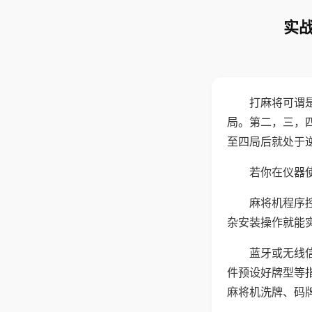
实战
打麻将可谓
局。第二，三，
至四局后就处于
若你在仪器使
麻将机程序
杂安装操作就能
蓝牙或无线
件预设好牌型等
麻将机洗牌、码