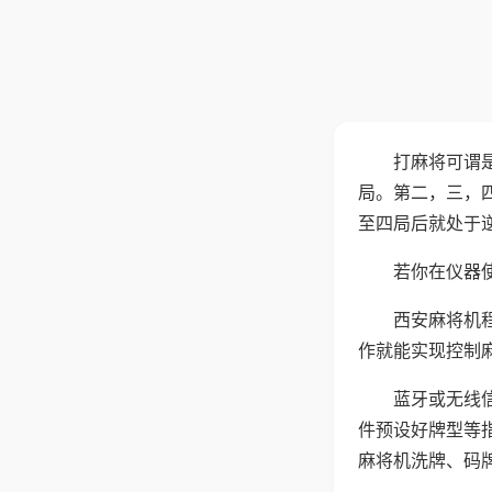
打麻将可谓
局。第二，三，
至四局后就处于
若你在仪器使
西安麻将机
作就能实现控制
蓝牙或无线
件预设好牌型等
麻将机洗牌、码