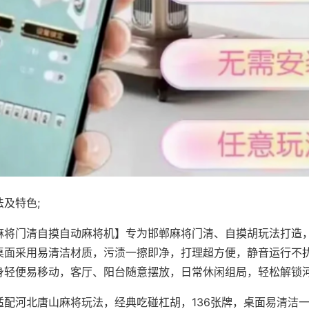
及特色;
麻将门清自摸自动麻将机】专为邯郸麻将门清、自摸胡玩法打造，
桌面采用易清洁材质，污渍一擦即净，打理超方便，静音运行不
身轻便易移动，客厅、阳台随意摆放，日常休闲组局，轻松解锁
适配河北唐山麻将玩法，经典吃碰杠胡，136张牌，桌面易清洁