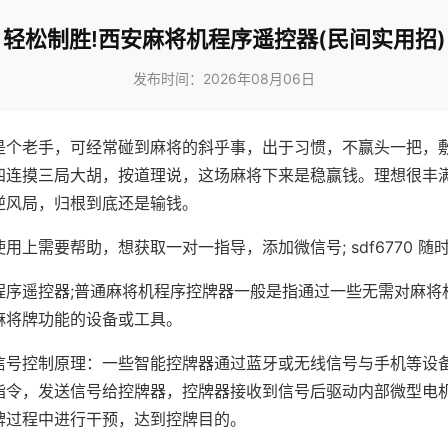
轻松制胜!西安麻将机程序遥控器(民间实用招)
发布时间：2026年08月06日
是个老手，可经常碰到麻将的斜乎事，出于习惯，不赢头一把，
四连摸三局大胡，按道理说，这场麻将下来是稳赢钱。理想很丰
逆风局，归根到底还是输钱。
用上需要帮助，想获取一对一指导，添加微信号; sdf6770 随时
程序遥控器;普通麻将机程序控牌器一般是指通过一些无需对麻将
麻将牌功能的设备或工具。
信号控制原理：一些智能控牌器通过蓝牙或无线信号与手机等设
指令，发送信号给控牌器，控牌器接收到信号后驱动内部微型电
牌过程中进行干预，达到控牌目的。