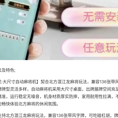
及特色;
龙·大尺寸自动麻将机】契合北方混江龙麻将玩法，兼容136张带
牌牌型灵活多样，自动麻将机采用大尺寸桌面，出牌展牌空间充
精准，运行稳定无噪音，机身材质厚实防摔，家用耐用性拉满，
能畅快体验北方麻将的休闲氛围。
支持北方混江龙麻将玩法，兼容136张带风字牌，可吃碰杠胡，