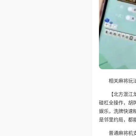
相关麻将玩法
【北方混江
碰杠全操作，胡
娱乐，洗牌快速
是邻里约局，都
普通麻将机