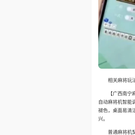
相关麻将玩法
【广西南宁
自动麻将机智能
褪色，桌面易清
兴。
普通麻将机