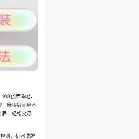
108张牌适配，
牌，麻将牌耐磨不
将局，轻松又尽
分规则，机器洗牌