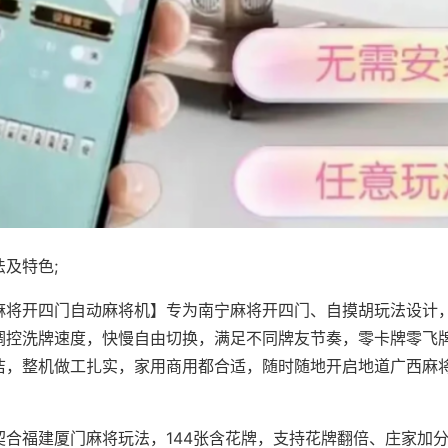
及特色;
麻将开四门自动麻将机】专为南宁麻将开四门、自摸胡玩法设计，
调控洗牌速度，快慢自由切换，满足不同牌友节奏，零卡牌零飞
洁，整机做工扎实，家用商用都合适，随时随地开启地道广西麻
契合福建厦门麻将玩法，144张含花牌，支持花牌翻倍、庄家加