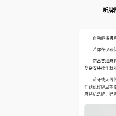
听牌
自动麻将机
若你在仪器使
南昌普通麻
复杂安装操作就
蓝牙或无线
件预设好牌型等
麻将机洗牌、码