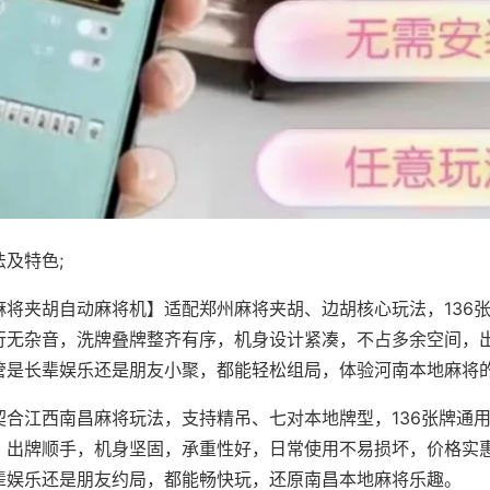
及特色;
麻将夹胡自动麻将机】适配郑州麻将夹胡、边胡核心玩法，136
行无杂音，洗牌叠牌整齐有序，机身设计紧凑，不占多余空间，
管是长辈娱乐还是朋友小聚，都能轻松组局，体验河南本地麻将
契合江西南昌麻将玩法，支持精吊、七对本地牌型，136张牌通
，出牌顺手，机身坚固，承重性好，日常使用不易损坏，价格实
辈娱乐还是朋友约局，都能畅快玩，还原南昌本地麻将乐趣。