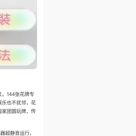
，144张花牌专
娱乐也不扰邻，花
阖家团圆玩牌，传
机器超静音运行，