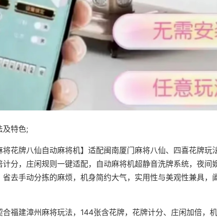
及特色;
麻将花牌八仙自动麻将机】适配闽南厦门麻将八仙、四喜花牌玩法
倍计分，庄闲规则一键适配，自动麻将机超静音洗牌系统，夜间
，省去手动分拣的麻烦，机身简约大气，实用性与美观性兼具，
。
契合福建漳州麻将玩法，144张含花牌，花牌计分、庄闲加倍，