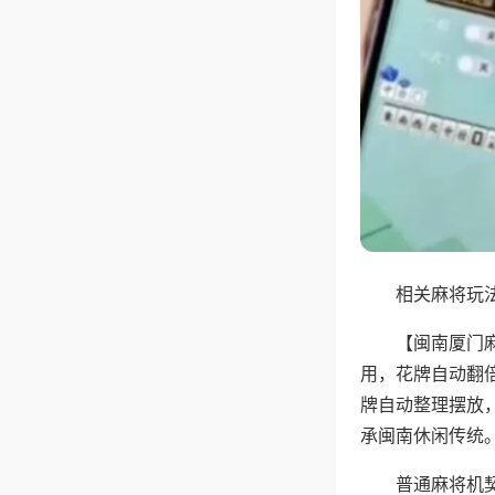
相关麻将玩法
【闽南厦门
用，花牌自动翻
牌自动整理摆放
承闽南休闲传统
普通麻将机