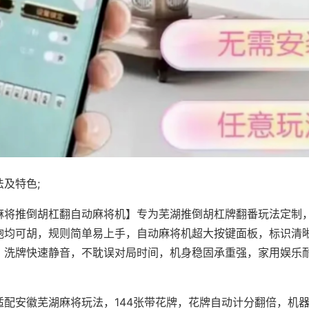
及特色;
麻将推倒胡杠翻自动麻将机】专为芜湖推倒胡杠牌翻番玩法定制，
炮均可胡，规则简单易上手，自动麻将机超大按键面板，标识清
，洗牌快速静音，不耽误对局时间，机身稳固承重强，家用娱乐
。
适配安徽芜湖麻将玩法，144张带花牌，花牌自动计分翻倍，机