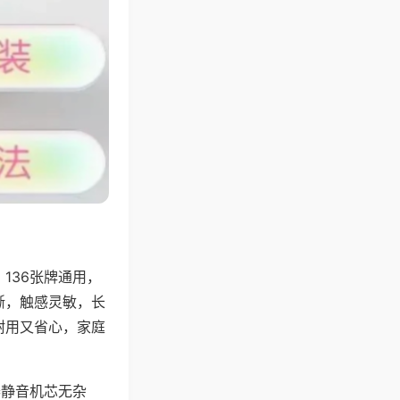
136张牌通用，
晰，触感灵敏，长
耐用又省心，家庭
器静音机芯无杂