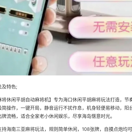
及特色;
麻将休闲平胡自动麻将机】专为海口休闲平胡麻将玩法打造，节
极简操作，一键开局，静音运行不扰作息，机身轻便易移动，阳
出牌流畅，适合全家老小休闲娱乐，尽享海岛惬意时光。
支持海南三亚麻将玩法，规则简单休闲，108张牌，自摸点炮均