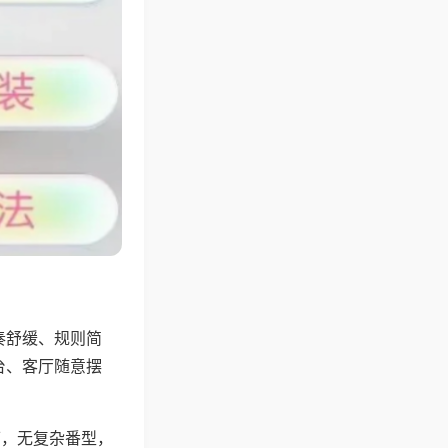
奏舒缓、规则简
台、客厅随意摆
可，无复杂番型，