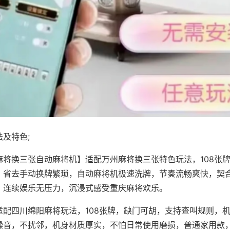
及特色;
麻将换三张自动麻将机】适配万州麻将换三张特色玩法，108张
，省去手动换牌繁琐，自动麻将机极速洗牌，节奏流畅爽快，契
，连续娱乐无压力，沉浸式感受重庆麻将欢乐。
适配四川绵阳麻将玩法，108张牌，缺门可胡，支持查叫规则，
噪音，不扰邻，机身材质厚实，不怕日常使用磨损，普通家用款