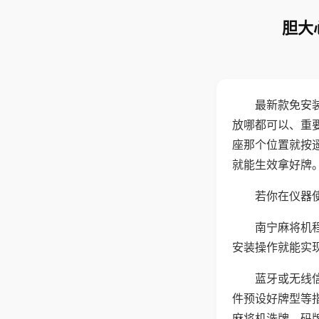
胆大
最新款免安
放哪都可以、重要
座那个位置就按
就能生效拿好牌
若你在仪器使
南宁麻将机
安装操作就能实
蓝牙或无线
件预设好牌型等
麻将机洗牌、码