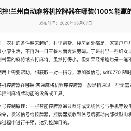
控!兰州自动麻将机控牌器在哪装(100%能赢
发布时间：2026年08月07日
村，农村的条件越来越好，村里别墅、楼房到处都是，家家户户
过小康生活，不再为一日三餐为而奔波劳碌。于是村里一些妇女
到村里的麻将馆去打麻将。虽然打得小，但如果经常输也是一笔
用上需要帮助，想获取一对一指导，添加微信号; sdf6770 随时
将机控牌器在哪装;普通麻将机程序控牌器一般是指通过一些无需
现控制麻将牌功能的设备或工具。
信号控制原理：一些智能控牌器通过蓝牙或无线信号与手机等设
指令，发送信号给控牌器，控牌器接收到信号后驱动内部微型电
牌过程中进行干预，达到控牌目的。