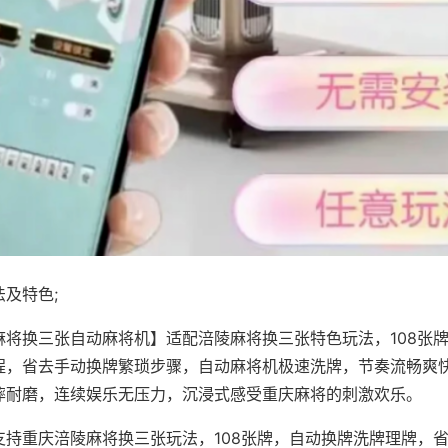
及特色;
麻将换三张自动麻将机】适配涪陵麻将换三张特色玩法，108张
程，省去手动换牌繁琐步骤，自动麻将机极速洗牌，节奏流畅爽
摔耐磨，连续娱乐无压力，沉浸式感受重庆麻将的刺激欢乐。
支持重庆涪陵麻将换三张玩法，108张牌，自动换牌洗牌理牌，