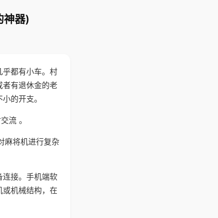
的神器)
几乎都有小车。村
或者有退休金的老
不小的开支。
交流 。
对麻将机进行复杂
备连接。手机端软
机或机械结构，在