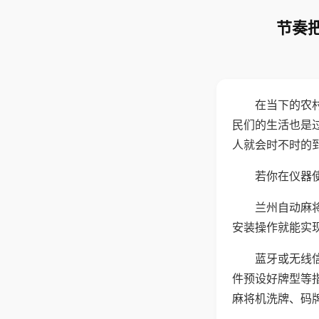
节奏把
在当下的农
民们的生活也是
人就会时不时的
若你在仪器使
兰州自动麻
安装操作就能实
蓝牙或无线
件预设好牌型等
麻将机洗牌、码