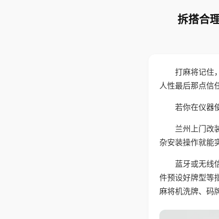
拆搭合理
打麻将记住
人性最后那点信
若你在仪器使
兰州上门改
杂安装操作就能
蓝牙或无线
件预设好牌型等
麻将机洗牌、码