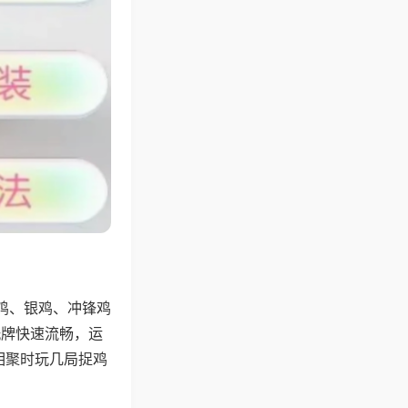
鸡、银鸡、冲锋鸡
洗牌快速流畅，运
相聚时玩几局捉鸡