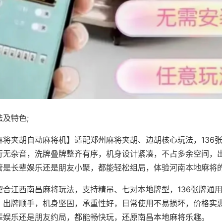
及特色;
麻将夹胡自动麻将机】适配郑州麻将夹胡、边胡核心玩法，136
行无杂音，洗牌叠牌整齐有序，机身设计紧凑，不占多余空间，
管是长辈娱乐还是朋友小聚，都能轻松组局，体验河南本地麻将
契合江西南昌麻将玩法，支持精吊、七对本地牌型，136张牌通
，出牌顺手，机身坚固，承重性好，日常使用不易损坏，价格实
辈娱乐还是朋友约局，都能畅快玩，还原南昌本地麻将乐趣。