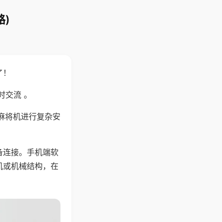
)
了！
时交流 。
麻将机进行复杂安
备连接。手机端软
机或机械结构，在