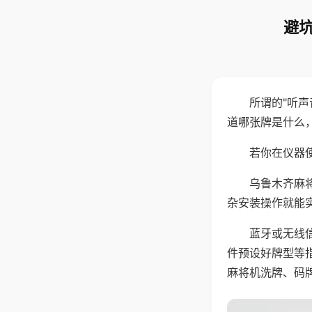
避坑
所谓的"听
道哪张牌是什么
若你在仪器使
乌鲁木齐麻
杂安装操作就能
蓝牙或无线
件预设好牌型等
麻将机洗牌、码