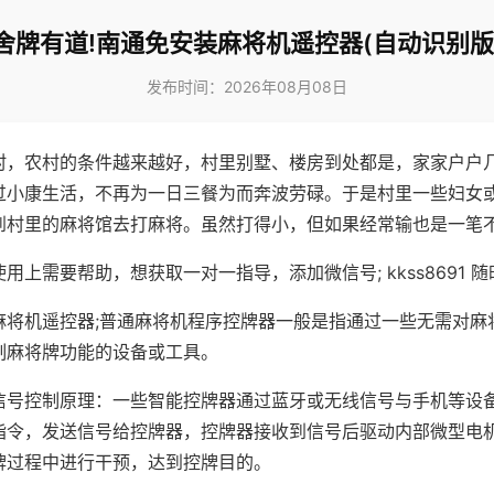
舍牌有道!南通免安装麻将机遥控器(自动识别版
发布时间：2026年08月08日
村，农村的条件越来越好，村里别墅、楼房到处都是，家家户户
过小康生活，不再为一日三餐为而奔波劳碌。于是村里一些妇女
到村里的麻将馆去打麻将。虽然打得小，但如果经常输也是一笔
用上需要帮助，想获取一对一指导，添加微信号; kkss8691 随
麻将机遥控器;普通麻将机程序控牌器一般是指通过一些无需对麻
制麻将牌功能的设备或工具。
信号控制原理：一些智能控牌器通过蓝牙或无线信号与手机等设
指令，发送信号给控牌器，控牌器接收到信号后驱动内部微型电
牌过程中进行干预，达到控牌目的。