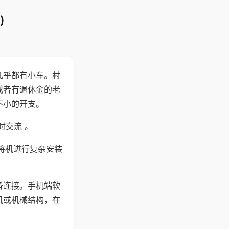
)
几乎都有小车。村
或者有退休金的老
不小的开支。
时交流 。
将机进行复杂安装
备连接。手机端软
机或机械结构，在